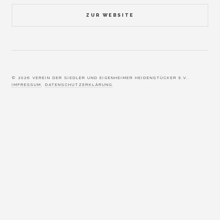
ZUR WEBSITE
© 2026 VEREIN DER SIEDLER UND EIGENHEIMER HEIDENSTÜCKER E.V..
IMPRESSUM
,
DATENSCHUTZERKLÄRUNG
.